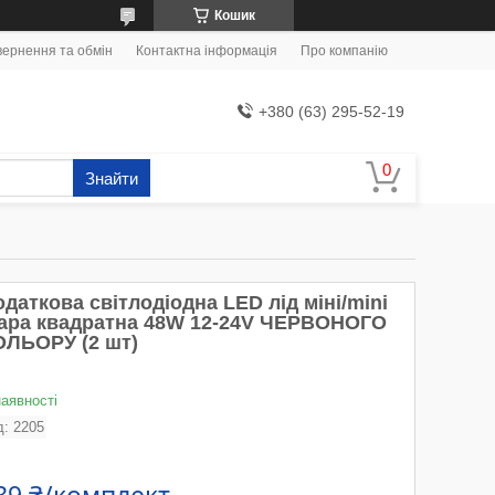
Кошик
ернення та обмін
Контактна інформація
Про компанію
+380 (63) 295-52-19
Знайти
даткова світлодіодна LED лід міні/mini
ара квадратна 48W 12-24V ЧЕРВОНОГО
ОЛЬОРУ (2 шт)
наявності
д:
2205