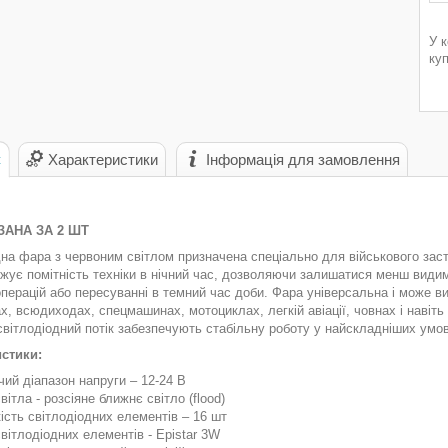
У 
ку
с
Характеристики
Інформація для замовлення
ЗАНА ЗА 2 ШТ
дна фара з червоним світлом призначена спеціально для військового зас
ижує помітність техніки в нічний час, дозволяючи залишатися менш види
перацій або пересуванні в темний час доби. Фара універсальна і може ви
х, всюдиходах, спецмашинах, мотоциклах, легкій авіації, човнах і навіть
вітлодіодний потік забезпечують стабільну роботу у найскладніших умо
стики:
чий діапазон напруги – 12-24 В
вітла - розсіяне ближнє світло (flood)
кість світлодіодних елементів – 16 шт
світлодіодних елементів - Epistar 3W