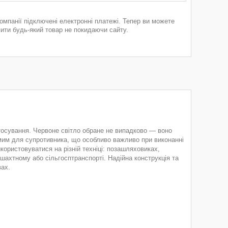
компанії підключені електронні платежі. Тепер ви можете
пити будь-який товар не покидаючи сайту.
тосування. Червоне світло обране не випадково — воно
мим для супротивника, що особливо важливо при виконанні
користовуватися на різній техніці: позашляховиках,
 шахтному або сільгосптранспорті. Надійна конструкція та
вах.