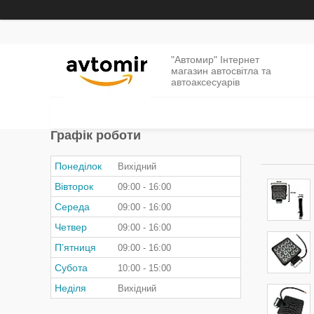
"Автомир" Інтернет
магазин автосвітла та
автоаксесуарів
Графік роботи
Понеділок
Вихідний
Вівторок
09:00
16:00
Середа
09:00
16:00
Четвер
09:00
16:00
Пʼятниця
09:00
16:00
Субота
10:00
15:00
Неділя
Вихідний