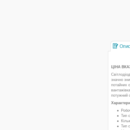
Опи
ЦІНА ВКА
Світлодіо
значно зн
потайних о
вантажівка
потужний с
Характери
Робо
Тип с
Кіль
Тип 