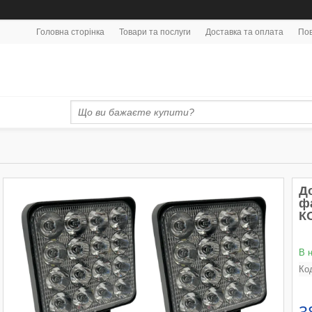
Головна сторінка
Товари та послуги
Доставка та оплата
Пов
До
ф
К
В 
Ко