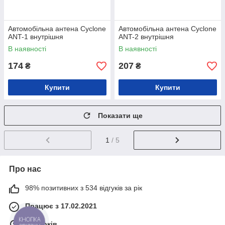
Автомобільна антена Cyclone
Автомобільна антена Cyclone
ANT-1 внутрішня
ANT-2 внутрішня
В наявності
В наявності
174
207
₴
₴
Купити
Купити
Показати ще
1
/ 5
Про нас
98% позитивних з 534 відгуків за рік
Працює з 17.02.2021
КНОПКА
м. Харків
ЗВ'ЯЗКУ