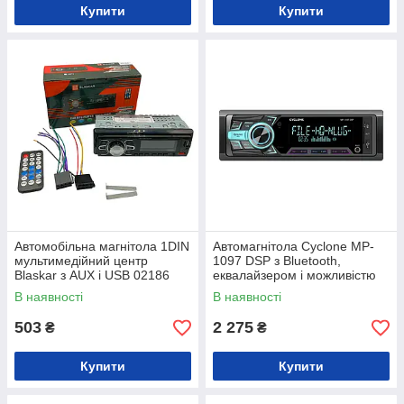
Купити
Купити
Автомобільна магнітола 1DIN
Автомагнітола Cyclone MP-
мультимедійний центр
1097 DSP з Bluetooth,
Blaskar з AUX і USB 02186
еквалайзером і можливістю
підключення сабвуфера
В наявності
В наявності
503
2 275
₴
₴
Купити
Купити