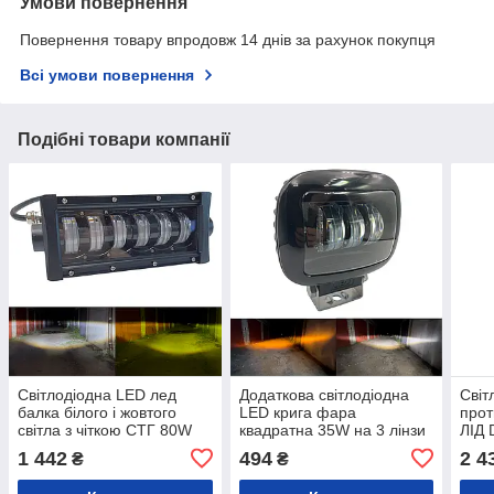
Умови повернення
Повернення товару впродовж 14 днів за рахунок покупця
Всі умови повернення
Подібні товари компанії
Світлодіодна LED лед
Додаткова світлодіодна
Світ
балка білого і жовтого
LED крига фара
прот
світла з чіткою СТГ 80W
квадратна 35W на 3 лінзи
ЛІД 
18СМ 12-36V
з чіткою СТГ білий + жовте
біли
1 442
494
2 4
₴
₴
світло (1шт)
чітк