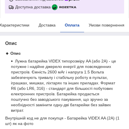
Доступна доставка
Характеристики
Доставка
Оплата
Умови повернення
Опис
🔸 Опис
Лужна батарейка VIDEX типорозміру AA (або 2A) - це
потужне і надійне джерело енергії для повсякденних
пристроїв. Ємність 2600 мАг і напруга 1.5 Вольта
забезпечують тривалу і стабільну роботу в пультах,
іграшках, мишках, ліхтарях та інших приладах. Формат
R6 (або LR6, 316) - стандарт для більшості побутових
електронних пристроїв. Батарейка продається
поштучно без заводського пакування, що зручно за
необхідності замінити одну-дві батарейки без зайвих
витрат.
Внутрішній код не для покупця - Батарейка VIDEX AA (2A) (1
шт) як на фото