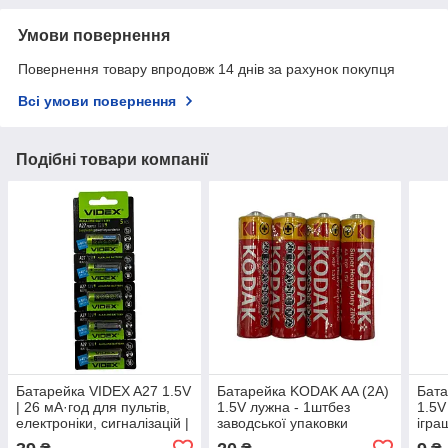
Умови повернення
Повернення товару впродовж 14 днів за рахунок покупця
Всі умови повернення
Подібні товари компанії
Батарейка VIDEX A27 1.5V
Батарейка KODAK AA (2A)
Бата
| 26 мА·год для пультів,
1.5V лужна - 1штбез
1.5V
електроніки, сигналізацій |
заводської упаковки
ігра
1 шт.
Комп