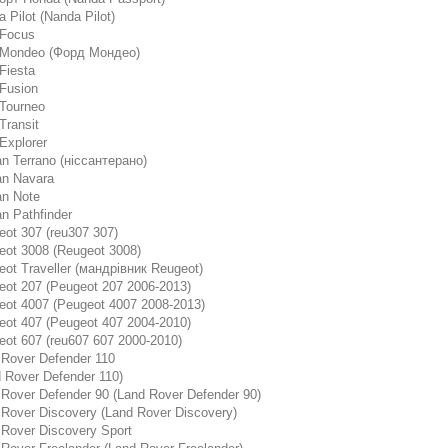
 Pilot (Nanda Pilot)
 Focus
 Mondeo (Форд Мондео)
Fiesta
 Fusion
 Tourneo
Transit
Explorer
n Terrano (ніссантерано)
an Navara
an Note
n Pathfinder
eot 307 (reu307 307)
eot 3008 (Reugeot 3008)
ot Traveller (мандрівник Reugeot)
eot 207 (Peugeot 207 2006-2013)
eot 4007 (Peugeot 4007 2008-2013)
eot 407 (Peugeot 407 2004-2010)
eot 607 (reu607 607 2000-2010)
 Rover Defender 110
 Rover Defender 110)
 Rover Defender 90 (Land Rover Defender 90)
 Rover Discovery (Land Rover Discovery)
 Rover Discovery Sport