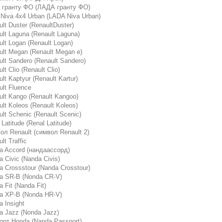
 гранту ФО (ЛАДА гранту ФО)
 Niva 4x4 Urban (LADA Niva Urban)
lt Duster (RenаultDustеr)
lt Laguna (Renault Laguna)
lt Logan (Renault Logan)
ult Megan (Renault Megan e)
lt Sandero (Renault Sandero)
lt Clio (Renаult Сliо)
lt Kaptyur (Renault Kartur)
ult Fluence
ult Kango (Renault Kangoo)
lt Koleos (Renault Koleos)
lt Schenic (Renault Scenic)
Latitude (Renal Latitude)
ол Renault (символ Renаult 2)
lt Traffic
a Accord (нандаассорд)
 Civic (Nanda Civis)
a Crossstour (Nanda Crosstour)
a SR-B (Nonda CR-V)
 Fit (Nanda Fit)
a XP-B (Nonda HR-V)
 Insight
a Jazz (Nonda Jazz)
орт Honda (Nanda Passport)