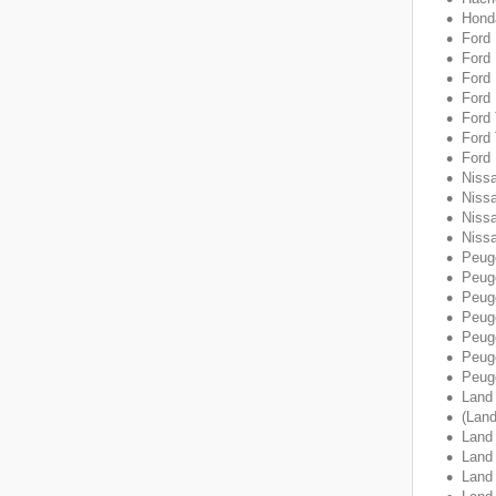
Honda
Ford
Ford
Ford 
Ford
Ford
Ford 
Ford 
Nissa
Niss
Niss
Nissa
Peug
Peug
Peuge
Peug
Peug
Peug
Peug
Land
(Land
Land
Land
Land