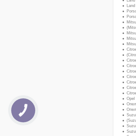
Land 
Land
Pors
Pors
Mitsu
(Mits
Mitsu
Mitsu
Mitsu
Citro
(Citr
Citro
Citro
Citro
Citro
Citro
Citro
Citro
Opel 
Опел
Опел
Suzuk
(Suzu
Suzuk
Suzu