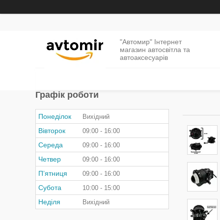
"Автомир" Інтернет
магазин автосвітла та
автоаксесуарів
Графік роботи
Понеділок
Вихідний
Вівторок
09:00
16:00
Середа
09:00
16:00
Четвер
09:00
16:00
Пʼятниця
09:00
16:00
Субота
10:00
15:00
Неділя
Вихідний