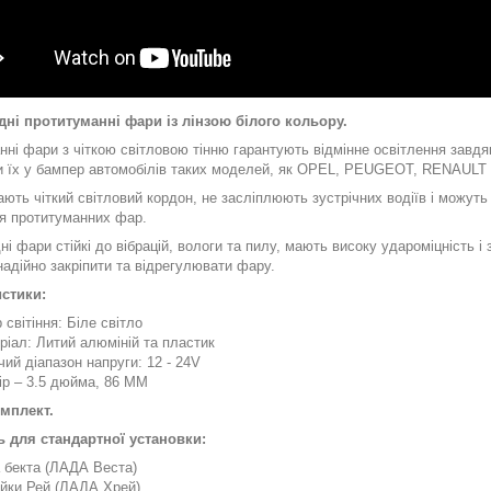
дні протитуманні фари із лінзою білого кольору.
нні фари з чіткою світловою тінню гарантують відмінне освітлення зав
и їх у бампер автомобілів таких моделей, як OPEL, PEUGEOT, RENAULT
ють чіткий світловий кордон, не засліплюють зустрічних водіїв і можуть
я протитуманних фар.
ні фари стійкі до вібрацій, вологи та пилу, мають високу удароміцність і
адійно закріпити та відрегулювати фару.
стики:
 світіння: Біле світло
ріал: Литий алюміній та пластик
чий діапазон напруги: 12 - 24V
ір – 3.5 дюйма, 86 ММ
омплект.
ь для стандартної установки:
 бекта (ЛАДА Веста)
йки Рей (ЛАДА Хрей)