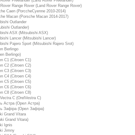
Rover Freelander (Land Rover Freelander)
 Rover Range Rover (Land Rover Range Rover)
che Caen (РоrссheCyenne 2010-2014)
che Macan (Porsche Macan 2014-2017)
bishi Outlander
ubishi Outlander)
bishi ASX (Mitsubishi ASX)
bishi Lancer (Mitsubishi Lancer)
bishi Pajero Sport (Mitsubishi Rajero Srot)
en Berlingo
oen Berlingo)
en C1 (Citroen C1)
en C2 (Citroen C2)
en C3 (Citroen C3)
en C4 (Citroen C4)
en C5 (Citroen C5)
en C6 (Citroen C6)
en C8 (Citroen C8)
Vectra C (OrelVestra C)
ь Астра (Орел Астра)
ь Зафіра (Орел Зафіра)
i Grand Vitara
ki Grand Vitara)
i Ignis
ki Jimny