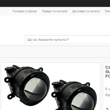
Головна сторінка
Товари та послуги
Доставка та оплата
Пов
С
б
F
В 
Ко