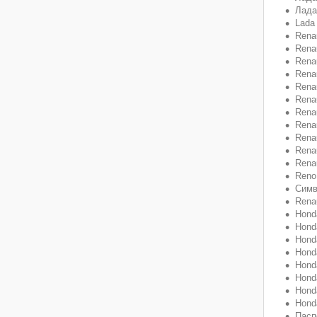
Лада
Lada
Renau
Renau
Renau
Rena
Renau
Renau
Renau
Rena
Rena
Renau
Renau
Reno 
Симв
Renau
Hond
Honda
Hond
Hond
Honda
Hond
Honda
Hond
Пасп