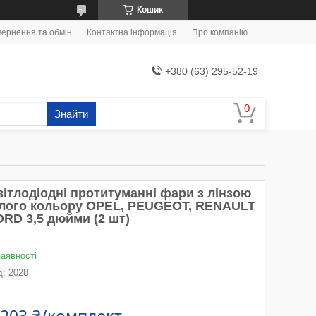
Кошик
ернення та обмін
Контактна інформація
Про компанію
+380 (63) 295-52-19
Знайти
вітлодіодні протитуманні фари з лінзою
ілого кольору OPEL, PEUGEOT, RENAULT
ORD 3,5 дюйми (2 шт)
наявності
д:
2028