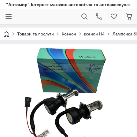
"Автомир" Інтернет магазин автосвітла та автоаксесуарів
Товари та послуги
Ксенон
ксенон H4
Лампочки бі