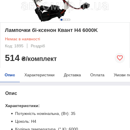
Лампочки бі-ксенон Квант H4 6000K
Немає в наявності
Код: 1895
Роздріб
514
₴/комплект
Опис
Характеристики
Доставка
Оплата
Умови п
Опис
Характеристики:
Потужність номінальна, (Вт): 35
Цоколь: H4
Колірна температура, (° K): 6000