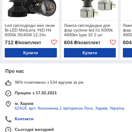
Led світлодіодні міні лінзи
Лампа світлодіодна для
Ламп
Bi-LED MiniLens Y6D H4
фар cyclone led h1 6000k
фар 
6000k 35/45W 12-24v
4800lm type 32 2 шт
4800
комплект
комп
712
604
604
₴/комплект
₴/комплект
Купити
Купити
Про нас
98% позитивних з 534 відгуків за рік
Працює з 17.02.2021
м. Харків
62418, вул. Кононенка,1 авторинок Лоск, Харків, Україна
Контакти
Сьогодні вихідний