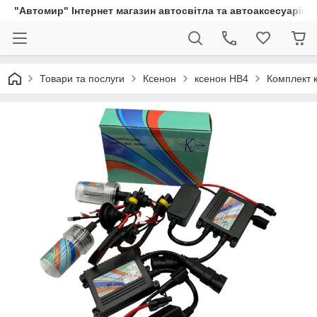
"Автомир" Інтернет магазин автосвітла та автоаксесуарів
Товари та послуги
Ксенон
ксенон HB4
Комплект 