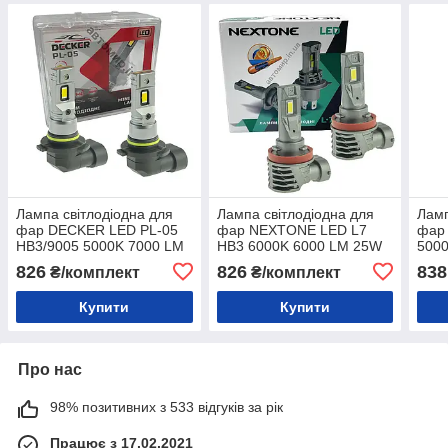
Лампа світлодіодна для
Лампа світлодіодна для
Ламп
фар DECKER LED PL-05
фар NEXTONE LED L7
фар 
HB3/9005 5000K 7000 LM
HB3 6000K 6000 LM 25W
5000
30W 2шт комплект
2шт комплект
2 шт
826
826
838
₴/комплект
₴/комплект
Купити
Купити
Про нас
98% позитивних з 533 відгуків за рік
Працює з 17.02.2021