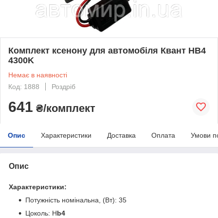
Комплект ксенону для автомобіля Квант HB4
4300K
Немає в наявності
Код: 1888
Роздріб
641
₴/комплект
Опис
Характеристики
Доставка
Оплата
Умови п
Опис
Характеристики:
Потужність номінальна, (Вт): 35
Цоколь: H
b4