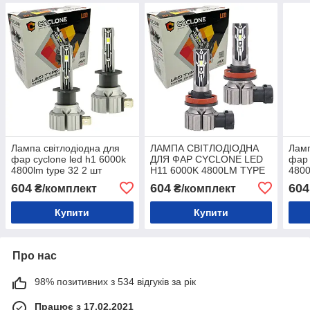
Лампа світлодіодна для
ЛАМПА СВІТЛОДІОДНА
Ламп
фар cyclone led h1 6000k
ДЛЯ ФАР CYCLONE LED
фар 
4800lm type 32 2 шт
H11 6000K 4800LM TYPE
4800
комплект
32 2 ШТ КОМПЛЕКТ
комп
604
604
604
₴/комплект
₴/комплект
Купити
Купити
Про нас
98% позитивних з 534 відгуків за рік
Працює з 17.02.2021