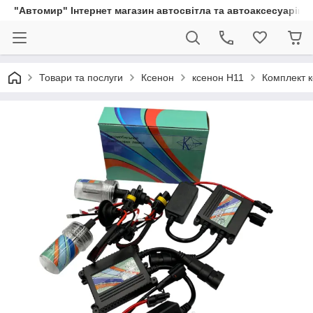
"Автомир" Інтернет магазин автосвітла та автоаксесуарів
Товари та послуги
Ксенон
ксенон H11
Комплект к