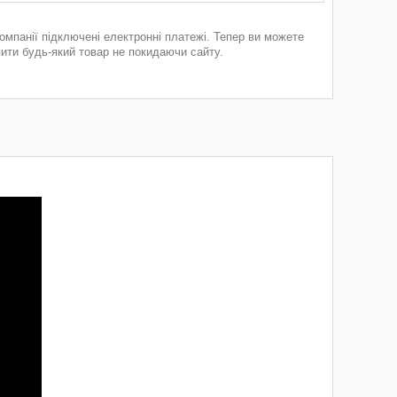
компанії підключені електронні платежі. Тепер ви можете
пити будь-який товар не покидаючи сайту.