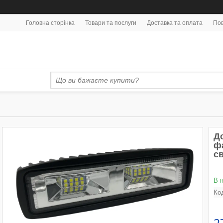
Головна сторінка
Товари та послуги
Доставка та оплата
Пов
До
ф
св
В 
Ко