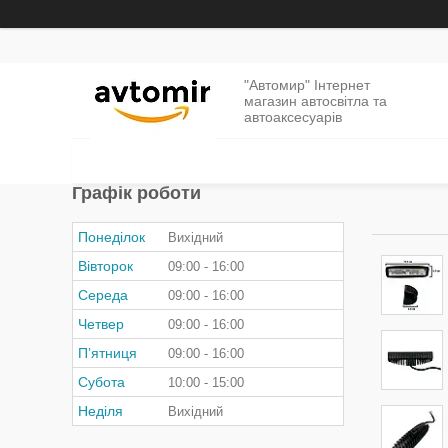
"Автомир" Інтернет
магазин автосвітла та
автоаксесуарів
Графік роботи
Понеділок
Вихідний
Вівторок
09:00
16:00
Середа
09:00
16:00
Четвер
09:00
16:00
Пʼятниця
09:00
16:00
Субота
10:00
15:00
Неділя
Вихідний