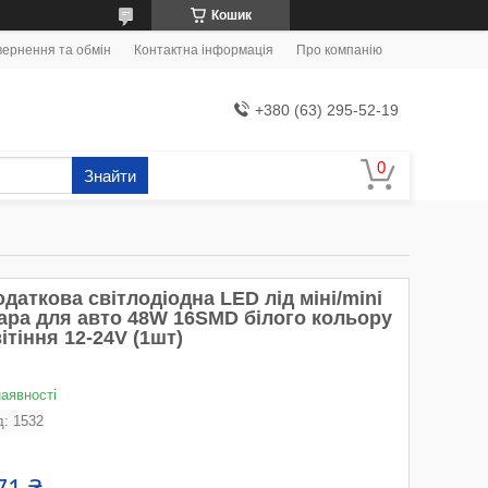
Кошик
ернення та обмін
Контактна інформація
Про компанію
+380 (63) 295-52-19
Знайти
даткова світлодіодна LED лід міні/mini
ара для авто 48W 16SMD білого кольору
ітіння 12-24V (1шт)
наявності
д:
1532