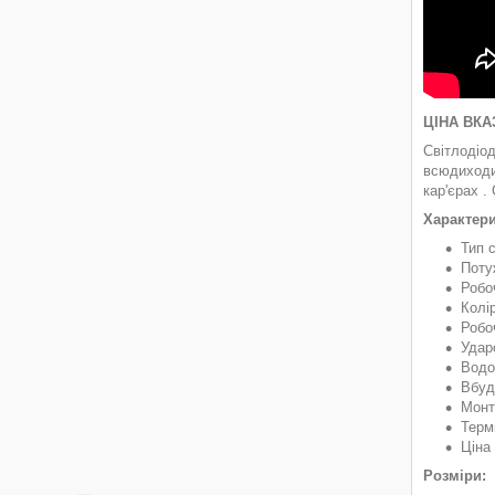
ЦІНА ВКА
Світлодіод
всюдиходи,
кар'єрах .
Характери
Тип 
Поту
Робо
Колір
Робо
Удар
Водо
Вбуд
Монт
Терм
Ціна
Розміри: