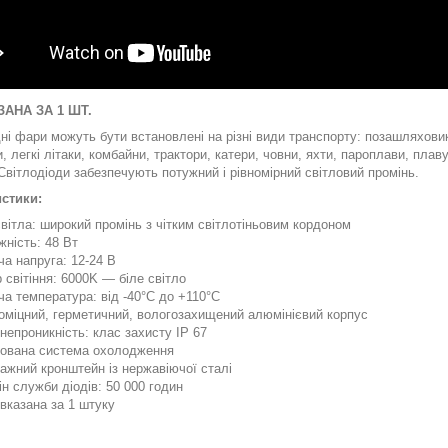
ЗАНА ЗА 1 ШТ.
ні фари можуть бути встановлені на різні види транспорту: позашляховик
 легкі літаки, комбайни, трактори, катери, човни, яхти, пароплави, плав
 Світлодіоди забезпечують потужний і рівномірний світловий промінь.
стики:
світла: широкий промінь з чітким світлотіньовим кордоном
жність: 48 Вт
ча напруга: 12-24 В
 світіння: 6000K — біле світло
ча температура: від -40°С до +110°С
оміцний, герметичний, вологозахищений алюмінієвий корпус
непроникність: клас захисту IP 67
ована система охолодження
ажний кронштейн із нержавіючої сталі
ін служби діодів: 50 000 годин
 вказана за 1 штуку