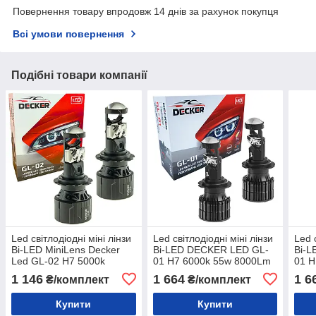
Повернення товару впродовж 14 днів за рахунок покупця
Всі умови повернення
Подібні товари компанії
Led світлодіодні міні лінзи
Led світлодіодні міні лінзи
Led 
Bi-LED MiniLens Decker
Bi-LED DECKER LED GL-
Bi-
Led GL-02 H7 5000k
01 H7 6000k 55w 8000Lm
01 H
8000lm 45w 9-32v (2 шт)
9-32v
9-32
1 146
1 664
1 6
₴/комплект
₴/комплект
Купити
Купити