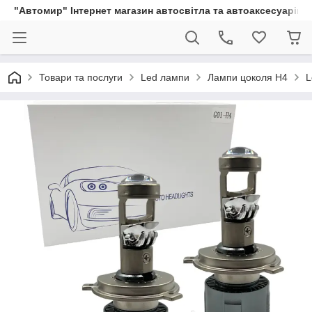
"Автомир" Інтернет магазин автосвітла та автоаксесуарів
Товари та послуги
Led лампи
Лампи цоколя H4
L