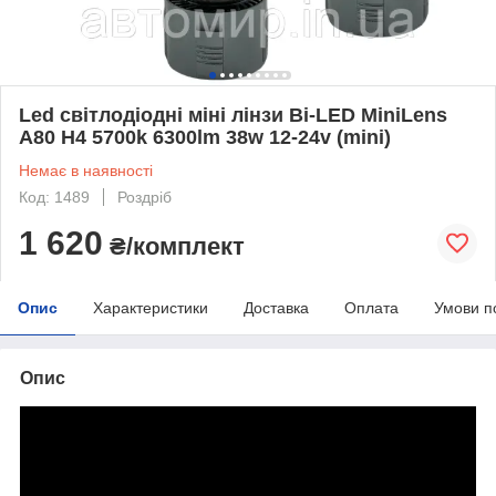
Led світлодіодні міні лінзи Bi-LED MiniLens
A80 H4 5700k 6300lm 38w 12-24v (mini)
Немає в наявності
Код: 1489
Роздріб
1 620
₴/комплект
Опис
Характеристики
Доставка
Оплата
Умови п
Опис