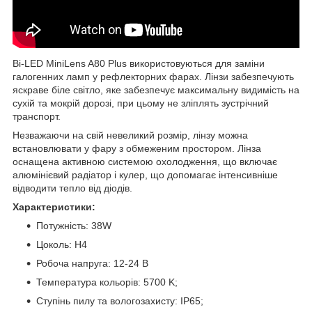
Bi-LED MiniLens A80 Plus використовуються для заміни
галогенних ламп у рефлекторних фарах. Лінзи забезпечують
яскраве біле світло, яке забезпечує максимальну видимість на
сухій та мокрій дорозі, при цьому не зліплять зустрічний
транспорт.
Незважаючи на свій невеликий розмір, лінзу можна
встановлювати у фару з обмеженим простором. Лінза
оснащена активною системою охолодження, що включає
алюмінієвий радіатор і кулер, що допомагає інтенсивніше
відводити тепло від діодів.
Характеристики:
Потужність: 38W
Цоколь: H4
Робоча напруга: 12-24 В
Температура кольорів: 5700 K;
Ступінь пилу та вологозахисту: IP65;