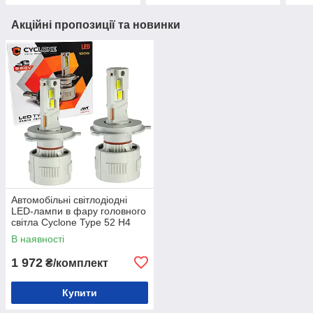
Акційні пропозиції та новинки
Автомобільні світлодіодні
LED-лампи в фару головного
світла Cyclone Type 52 H4
6000 K 18000 Lm 9-60 V 100
В наявності
W (2 шт)
1 972
₴/комплект
Купити