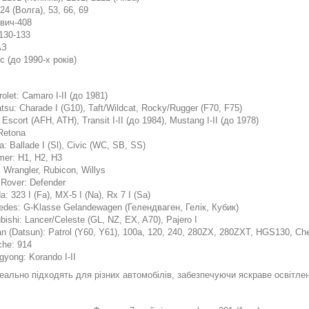
24 (Волга), 53, 66, 69
вич-408
 130-133
АЗ
с (до 1990-х років)
olet: Camaro I-II (до 1981)
tsu: Charade I (G10), Taft/Wildcat, Rocky/Rugger (F70, F75)
 Escort (AFH, ATH), Transit I-II (до 1984), Mustang I-II (до 1978)
Retona
: Ballade I (Sl), Civic (WC, SB, SS)
er: H1, H2, H3
 Wrangler, Rubicon, Willys
 Rover: Defender
: 323 I (Fa), MX-5 I (Na), Rx 7 I (Sa)
edes: G-Klasse Gelandewagen (Гелендваген, Гелік, Кубик)
bishi: Lancer/Celeste (GL, NZ, EX, A70), Pajero I
n (Datsun): Patrol (Y60, Y61), 100a, 120, 240, 280ZX, 280ZXT, HGS130, Cher
che: 914
yong: Korando I-II
еально підходять для різних автомобілів, забезпечуючи яскраве освітлен