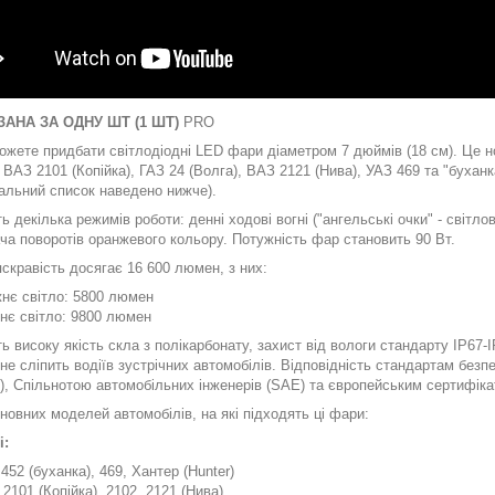
ЗАНА ЗА ОДНУ ШТ (1 ШТ)
PRO
ожете придбати світлодіодні LED фари діаметром 7 дюймів (18 см). Це н
 ВАЗ 2101 (Копійка), ГАЗ 24 (Волга), ВАЗ 2121 (Нива), УАЗ 469 та "бухан
тальний список наведено нижче).
 декілька режимів роботи: денні ходові вогні ("ангельські очки" - світло
ча поворотів оранжевого кольору. Потужність фар становить 90 Вт.
скравість досягає 16 600 люмен, з них:
нє світло: 5800 люмен
нє світло: 9800 люмен
 високу якість скла з полікарбонату, захист від вологи стандарту IP67-IP
е сліпить водіїв зустрічних автомобілів. Відповідність стандартам без
, Спільнотою автомобільних інженерів (SAE) та європейським сертифік
новних моделей автомобілів, на які підходять ці фари:
і:
452 (буханка), 469, Хантер (Hunter)
2101 (Копійка), 2102, 2121 (Нива)