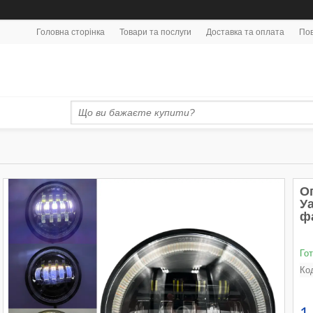
Головна сторінка
Товари та послуги
Доставка та оплата
Пов
О
Уа
ф
Го
Ко