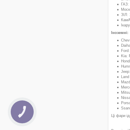
ГАЗ: 
Моск
ЗІЛ:
Кам
Ікару
Іноземні:
Chevr
Daiha
Ford:
Kia: 
Honda
Humm
Jeep:
Land
Mazda
Merc
Mitsu
Nissa
Pors
Ssang
КНОПКА
ЗВ'ЯЗКУ
Ці фари ід