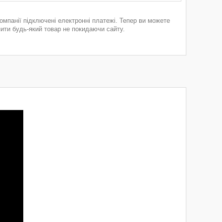
компанії підключені електронні платежі. Тепер ви можете
пити будь-який товар не покидаючи сайту.