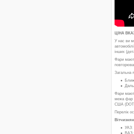
ЦІНА ВКА
У нас ви м
автомобілі
інших (де
Фари мають
повторюва
Загальна я
Ближ
Даль
Фари мають
межа фар н
США (DOT)
Перелік ос
Вітчизнян
УАЗ: 
ВАЗ: 