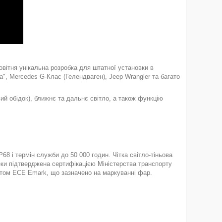
овітня унікальна розробка для штатної установки в
ка", Mercedes G-Клас (Гелендваген), Jeep Wrangler та багато
вий обідок), ближнє та дальнє світло, а також функцію
68 і термін служби до 50 000 годин. Чітка світло-тіньова
пеки підтверджена сертифікацією Міністерства транспорту
атом ECE Emark, що зазначено на маркуванні фар.