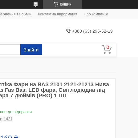
Кошик
ернення та обмін
Контактна інформація
Про компанію
+380 (63) 295-52-19
Знайти
птіка Фари на ВАЗ 2101 2121-21213 Нива
з Газ Ваз. LED фара, Світлодіодна лід
ара 7 дюймів (PRO) 1 ШТ
тово до відправки
д:
1421