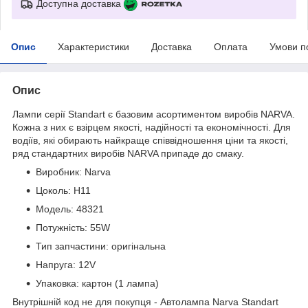
Доступна доставка
Опис
Характеристики
Доставка
Оплата
Умови п
Опис
Лампи серії Standart є базовим асортиментом виробів NARVA.
Кожна з них є взірцем якості, надійності та економічності. Для
водіїв, які обирають найкраще співвідношення ціни та якості,
ряд стандартних виробів NARVA припаде до смаку.
Виробник: Narva
Цоколь: H11
Модель: 48321
Потужність: 55W
Тип запчастини: оригінальна
Напруга: 12V
Упаковка: картон (1 лампа)
Внутрішній код не для покупця - Автолампа Narva Standart