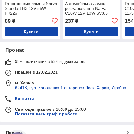
Галогеновые лампы Narva
Автомобільна лампа
Гал
Standart H3 12V 55W
розжарювання Narva
C10
PK22s
C10W 12V 10W SV8.5
11x3
11x28 (10 шт.)
89
237
154
₴
₴
Купити
Купити
Про нас
98% позитивних з 534 відгуків за рік
Працює з 17.02.2021
м. Харків
62418, вул. Кононенка,1 авторинок Лоск, Харків, Україна
Контакти
Сьогодні працює з 10:00 до 15:00
Показати весь графік роботи
Про нас