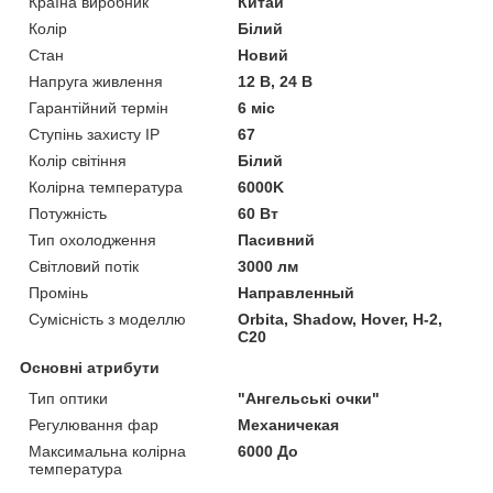
Країна виробник
Китай
Колір
Білий
Стан
Новий
Напруга живлення
12 В, 24 В
Гарантійний термін
6 міс
Ступінь захисту IP
67
Колір світіння
Білий
Колірна температура
6000K
Потужність
60 Вт
Тип охолодження
Пасивний
Світловий потік
3000 лм
Промінь
Направленный
Сумісність з моделлю
Orbita, Shadow, Hover, H-2,
C20
Основні атрибути
Тип оптики
"Ангельські очки"
Регулювання фар
Механичекая
Максимальна колірна
6000 До
температура