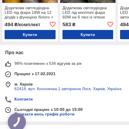
Додаткова світлодіодна
Додаткова світлодіодна
Дода
LED лід фара 18W на 12
LED лід міні/mini фара
LED 
діодів з функцією білого +
60W на 6 лінз із чіткою
авто
жовтого світла L22 (2 шт)
СТГ (1шт)
ближ
494
583
494
₴/комплект
₴
30W 
Купити
Купити
Про нас
98% позитивних з 534 відгуків за рік
Працює з 17.02.2021
м. Харків
62418, вул. Кононенка,1 авторинок Лоск, Харків, Україна
Контакти
Сьогодні працює з 10:00 до 15:00
Показати весь графік роботи