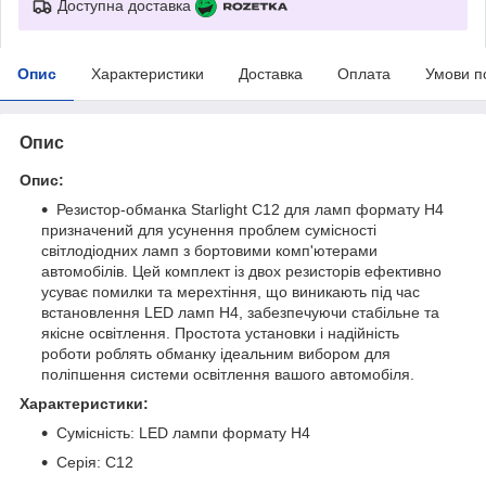
Доступна доставка
Опис
Характеристики
Доставка
Оплата
Умови п
Опис
Опис:
Резистор-обманка Starlight C12 для ламп формату Н4
призначений для усунення проблем сумісності
світлодіодних ламп з бортовими комп'ютерами
автомобілів. Цей комплект із двох резисторів ефективно
усуває помилки та мерехтіння, що виникають під час
встановлення LED ламп Н4, забезпечуючи стабільне та
якісне освітлення. Простота установки і надійність
роботи роблять обманку ідеальним вибором для
поліпшення системи освітлення вашого автомобіля.
Характеристики:
Сумісність: LED лампи формату Н4
Серія: C12