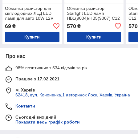
Обманка резистор для
Обманка резистор
Обма
світлодіодних ЛЕД LED
Starlight LED ламп
Star
ламп для авто 10W 12V
НВ1(9004)/НВ5(9007) C12
C12 
Canbus (1 шт)
series (2 шт.)
69
570
570
₴
₴
Купити
Купити
Про нас
98% позитивних з 534 відгуків за рік
Працює з 17.02.2021
м. Харків
62418, вул. Кононенка,1 авторинок Лоск, Харків, Україна
Контакти
Сьогодні вихідний
Показати весь графік роботи