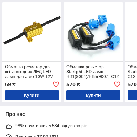
Обманка резистор для
Обманка резистор
Обма
світлодіодних ЛЕД LED
Starlight LED ламп
Star
ламп для авто 10W 12V
НВ1(9004)/НВ5(9007) C12
C12 
Canbus (1 шт)
series (2 шт.)
69
570
570
₴
₴
Купити
Купити
Про нас
98% позитивних з 534 відгуків за рік
Працює з 17.02.2021