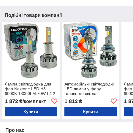
Подібні товари компанії
Лампа світлодіодна для
Автомобільні світлодіодні
Ламп
фар Nextone LED H3
LED лампи у фару
фар 
6000K 18000LM 70W L4 2
головного світла
6000
шт комплект
CYCLONE LED HB3 5500K
комп
1 872
1 812
1 8
₴/комплект
₴
18000Lm type 48 12-32V
70W
Купити
Купити
Про нас