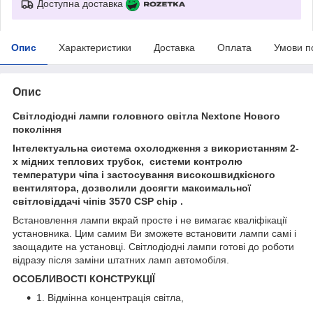
Доступна доставка
Опис
Характеристики
Доставка
Оплата
Умови п
Опис
Світлодіодні лампи головного світла Nextone Нового
покоління
Інтелектуальна система охолодження з використанням 2-
х мідних теплових трубок, системи контролю
температури чіпа і застосування високошвидкісного
вентилятора, дозволили досягти максимальної
світловіддачі чіпів 3570 CSP chip .
Встановлення лампи вкрай просте і не вимагає кваліфікації
установника. Цим самим Ви зможете встановити лампи самі і
заощадите на установці. Світлодіодні лампи готові до роботи
відразу після заміни штатних ламп автомобіля.
ОСОБЛИВОСТІ КОНСТРУКЦІЇ
1. Відмінна концентрація світла,