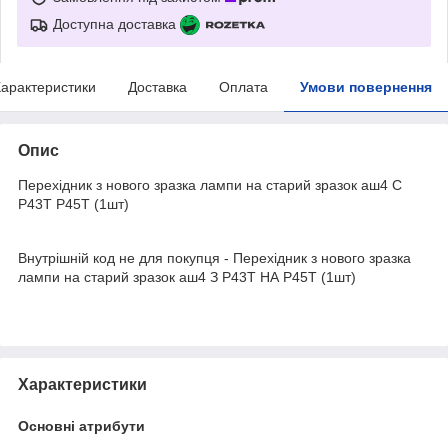
Доступна доставка
арактеристики
Доставка
Оплата
Умови повернення
Опис
Перехідник з нового зразка лампи на старий зразок аш4 С
P43T P45T (1шт)
Внутрішній код не для покупця - Перехідник з нового зразка
лампи на старий зразок аш4 З P43T НА P45T (1шт)
Характеристики
Основні атрибути