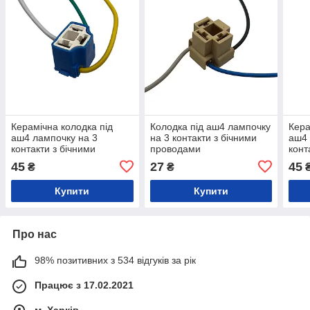
Керамічна колодка під
Колодка під аш4 лампочку
Кера
аш4 лампочку на 3
на 3 контакти з бічними
аш4 
контакти з бічними
проводами
конт
проводами
про
45
27
45
₴
₴
Купити
Купити
Про нас
98% позитивних з 534 відгуків за рік
Працює з 17.02.2021
м. Харків