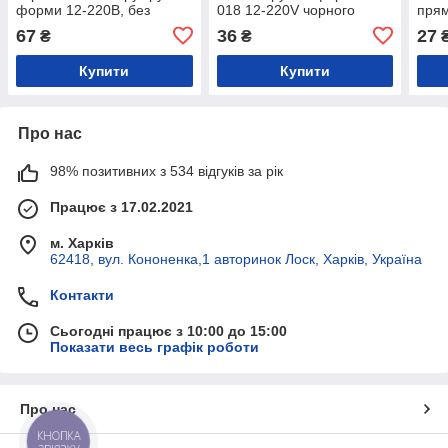
форми 12-220В, без
018 12-220V чорного
прям
фіксації FL-573897
кольору без фіксації FL-
фікс
67
36
27
₴
₴
651675
Купити
Купити
Про нас
98% позитивних з 534 відгуків за рік
Працює з 17.02.2021
м. Харків
62418, вул. Кононенка,1 авторинок Лоск, Харків, Україна
Контакти
Сьогодні працює з 10:00 до 15:00
Показати весь графік роботи
Про нас
КНОПКА