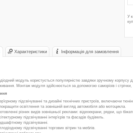
У 
ку
с
Характеристики
Інформація для замовлення
діодний модуль користується популярністю завдяки зручному корпусу для
живання. Монтаж модуля здійснюється за допомогою саморізів і стрічки,
ання
тер'єрному підсвічуванні та дизайні технічних пристроїв, включаючи тюнін
 покращити освітлення та зовнішній вигляд автомобіля або мотоцикла.
отовленні різних видів зовнішньої реклами: відеоекрани, рядки, що біжать
ітектурному підсвічуванні інтер'єрів та фасадів будівель.
ндшафтному підсвічуванні.
тлодіодному підсвічуванні торгових вітрин та меблів.