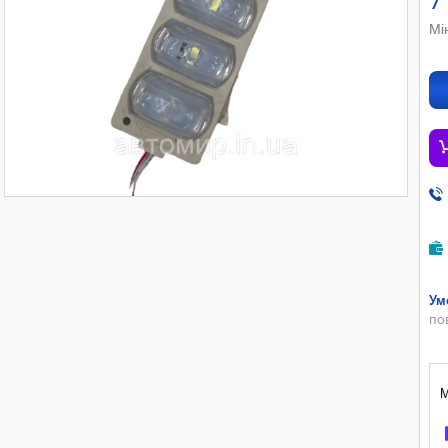
7
Мі
по