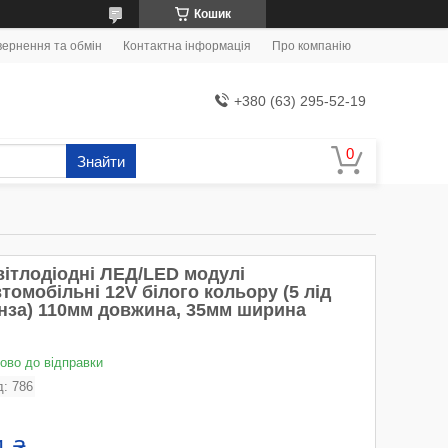
Кошик
ернення та обмін
Контактна інформація
Про компанію
+380 (63) 295-52-19
Знайти
вітлодіодні ЛЕД/LED модулі
томобільні 12V білого кольору (5 лід
інза) 110мм довжина, 35мм ширина
тово до відправки
д:
786