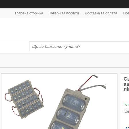
Головна сторінка
Товари та послуги
Доставка та оплата
Пов
С
ав
л
Го
Ко