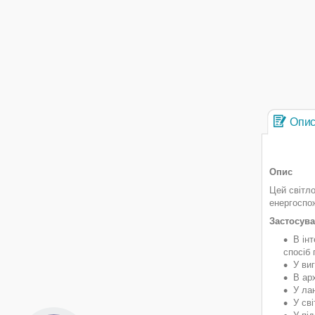
Опи
Опис
Цей світло
енергоспо
Застосув
В ін
спосіб
У виг
В арх
У ла
У сві