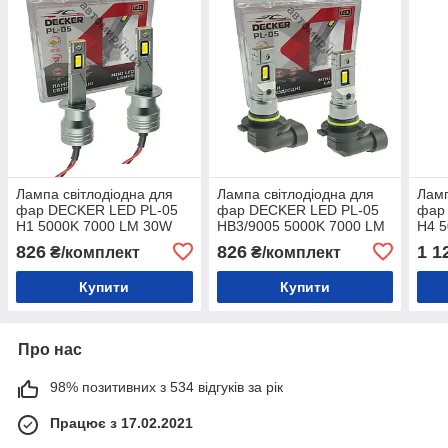
Лампа світлодіодна для
Лампа світлодіодна для
Ламп
фар DECKER LED PL-05
фар DECKER LED PL-05
фар
H1 5000K 7000 LM 30W
HB3/9005 5000K 7000 LM
H4 
2шт комплект
30W 2шт комплект
2шт 
826
826
1 1
₴/комплект
₴/комплект
Купити
Купити
Про нас
98% позитивних з 534 відгуків за рік
Працює з 17.02.2021