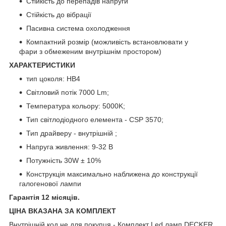
Стійкість до перепадів напруги
Стійкість до вібрації
Пасивна система охолодження
Компактний розмір (можливість встановлювати у
фари з обмеженим внутрішнім простором)
ХАРАКТЕРИСТИКИ
тип цоколя: HB4
Світловий потік 7000 Lm;
Температура кольору: 5000K;
Тип світлодіодного елемента - CSP 3570;
Тип драйверу - внутрішній ;
Напруга живлення: 9-32 B
Потужність 30W ± 10%
Конструкція максимально наближена до конструкції
галогенової лампи
Гарантія 12 місяців.
ЦІНА ВКАЗАНА ЗА КОМПЛЕКТ
Внутрішній код не для покупця - Комплект Led ламп DECKER