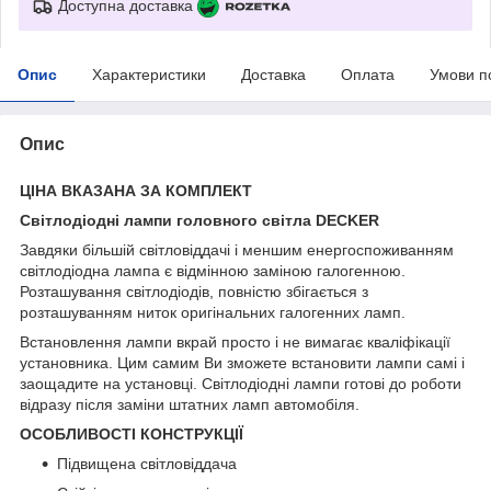
Доступна доставка
Опис
Характеристики
Доставка
Оплата
Умови п
Опис
ЦІНА ВКАЗАНА ЗА КОМПЛЕКТ
Світлодіодні лампи головного світла DECKER
Завдяки більшій світловіддачі і меншим енергоспоживанням
світлодіодна лампа є відмінною заміною галогенною.
Розташування світлодіодів, повністю збігається з
розташуванням ниток оригінальних галогенних ламп.
Встановлення лампи вкрай просто і не вимагає кваліфікації
установника. Цим самим Ви зможете встановити лампи самі і
заощадите на установці. Світлодіодні лампи готові до роботи
відразу після заміни штатних ламп автомобіля.
ОСОБЛИВОСТІ КОНСТРУКЦІЇ
Підвищена світловіддача