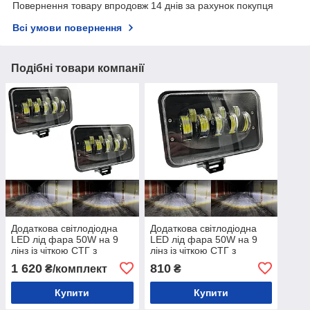
Повернення товару впродовж 14 днів за рахунок покупця
Всі умови повернення
Подібні товари компанії
Додаткова світлодіодна
Додаткова світлодіодна
LED лід фара 50W на 9
LED лід фара 50W на 9
лінз із чіткою СТГ з
лінз із чіткою СТГ з
функцією ближнього
функцією ближнього
1 620
810
₴/комплект
₴
далекого світла (2 шт)
далекого світла (1шт)
Купити
Купити