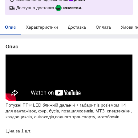
Доступна доставка
Опис
Характеристики
Доставка
Оплата
Умови п
Опис
Потужні ПТФ LED ближній дальній + габарит із роз'ємом H4
для вантажівок, фур, бусів, позашляховиків, МТЗ, спецтехніки,
квадроциклів, снігоходів,водного транспорту, мотоблоків.
Ціна за 1 шт.