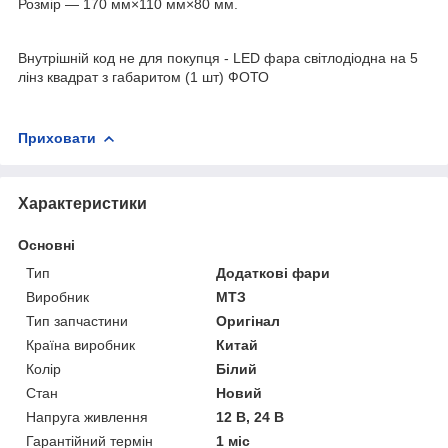
Розмір — 170 мм×110 мм×80 мм.
Внутрішній код не для покупця - LED фара світлодіодна на 5
лінз квадрат з габаритом (1 шт) ФОТО
Приховати
Характеристики
Основні
Тип
Додаткові фари
Виробник
МТЗ
Тип запчастини
Оригінал
Країна виробник
Китай
Колір
Білий
Стан
Новий
Напруга живлення
12 В, 24 В
Гарантійний термін
1 міс