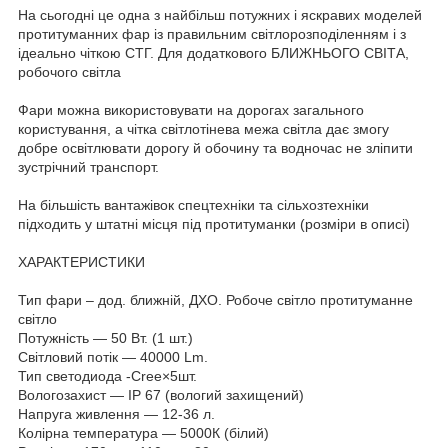
На сьогодні це одна з найбільш потужних і яскравих моделей
протитуманних фар із правильним світлорозподіленням і з
ідеально чіткою СТГ. Для додаткового БЛИЖНЬОГО СВІТА,
робочого світла
Фари можна використовувати на дорогах загального
користування, а чітка світлотінева межа світла дає змогу
добре освітлювати дорогу й обочину та водночас не зліпити
зустрічний транспорт.
На більшість вантажівок спецтехніки та сільхозтехніки
підходить у штатні місця під протитуманки (розміри в описі)
ХАРАКТЕРИСТИКИ
Тип фари – дод. ближній, ДХО. Робоче світло протитуманне
світло
Потужність — 50 Вт. (1 шт.)
Світловий потік — 40000 Lm.
Тип светодиода -Cree×5шт.
Вологозахист — IP 67 (вологий захищений)
Напруга живлення — 12-36 л.
Колірна температура — 5000К (білий)