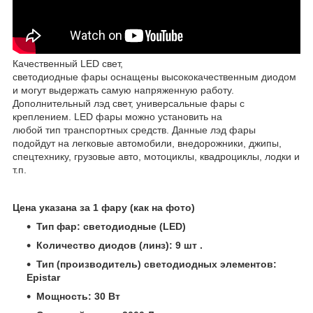
Качественный LED свет,
светодиодные фары оснащены высококачественным диодом
и могут выдержать самую напряженную работу.
Дополнительный лэд свет, универсальные фары с
креплением. LED фары можно установить на
любой тип транспортных средств. Данные лэд фары
подойдут на легковые автомобили, внедорожники, джипы,
спецтехнику, грузовые авто, мотоциклы, квадроциклы, лодки и
т.п.
Цена указана за 1 фару (как на фото)
Тип фар: светодиодные (LED)
Количество диодов (линз): 9 шт .
Тип (производитель) светодиодных элементов:
Epistar
Мощность: 30 Вт