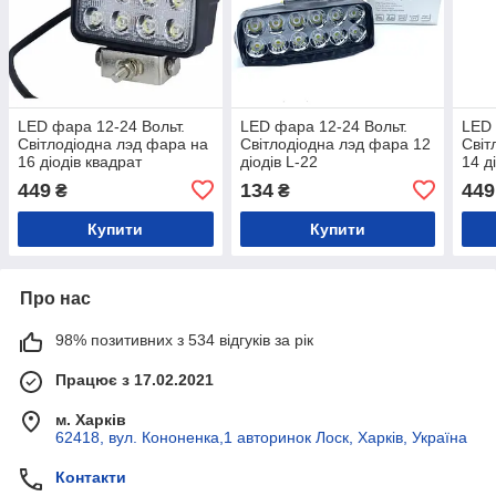
LED фара 12-24 Вольт.
LED фара 12-24 Вольт.
LED 
Світлодіодна лэд фара на
Світлодіодна лэд фара 12
Світ
16 діодів квадрат
діодів L-22
14 д
ALLLIGHT 19T-48W 16
27T
449
134
449
₴
₴
CHIP CREE SPOT 9-30V
SPO
Купити
Купити
Про нас
98% позитивних з 534 відгуків за рік
Працює з 17.02.2021
м. Харків
62418, вул. Кононенка,1 авторинок Лоск, Харків, Україна
Контакти