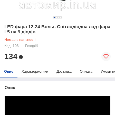
LED фара 12-24 Вольт. Світлодіодна лэд фара
L5 на 9 діодів
Немає в наявності
Код: 103
Роздріб
134
₴
Опис
Характеристики
Доставка
Оплата
Умови п
Опис