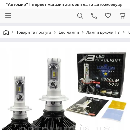
"Автомир" Інтернет магазин автосвітла та автоаксесуарів
Товари та послуги
Led лампи
Лампи цоколя H7
К