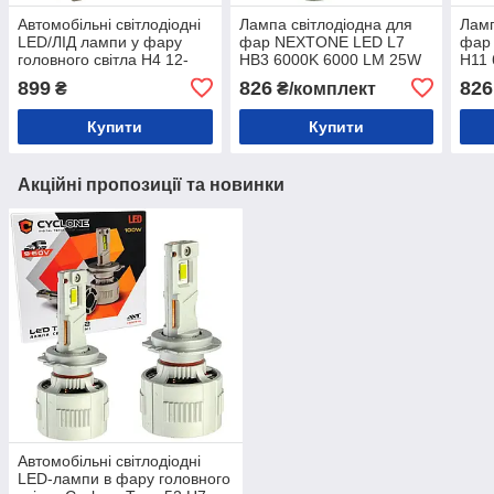
Автомобільні світлодіодні
Лампа світлодіодна для
Ламп
LED/ЛІД лампи у фару
фар NEXTONE LED L7
фар
головного світла H4 12-
HB3 6000K 6000 LM 25W
H11
24V 6000-7000K 60W
2шт комплект
2шт 
899
826
826
₴
₴/комплект
15000L Q7
Купити
Купити
Акційні пропозиції та новинки
Автомобільні світлодіодні
LED-лампи в фару головного