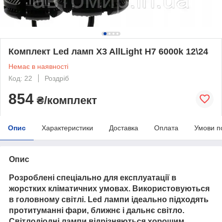
Комплект Led ламп X3 AllLight H7 6000k 12\24
Немає в наявності
Код: 22
Роздріб
854
₴/комплект
Опис
Характеристики
Доставка
Оплата
Умови п
Опис
Розроблені спеціально для експлуатації в
жорстких кліматичних умовах. Використовуються
в головному світлі. Led лампи ідеально підходять
протитуманні фари, ближнє і дальнє світло.
Світлодіодні лампи відрізняються хорошим