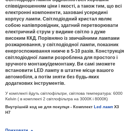
співвідношенням ціни і якості, а також тим, що всі
електронні компоненти, заховані усередині
корпусу лампи. Світлодіодний кристал являє
собою напівпровідник, здатний перетворювати
електричний струм у видиме світло з дуже
високим ККД. Порівняно із звичайними лампами
розжарювання, у світлодіодної лампи, показник
енергоспоживання нижче в 5-10 разів. Конструкція
світлодіодної лампи розроблена для простого і
зручного монтажу/демонтажу. Ви самі зможете
встановити LED лампу в штатне місце вашого
автомобіля, а потім зняти без будь-яких
додаткових інструментів.
У комплекті йдуть світлофільтри, світлова температура: 6000
Kelvin ( в комплекті 2 світлофільтра на 3000К і 8000К)
Внутрішній код не для покупця - Комплект
Led ламп
X3
H7
Приховати