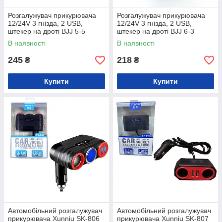
Розгалужувач прикурювача
Розгалужувач прикурювача
12/24V 3 гнізда, 2 USB,
12/24V 3 гнізда, 2 USB,
штекер на дроті BJJ 5-5
штекер на дроті BJJ 6-3
В наявності
В наявності
245
218
₴
₴
Купити
Купити
Автомобільний розгалужувач
Автомобільний розгалужувач
прикурювача Xunniu SK-806
прикурювача Xunniu SK-807