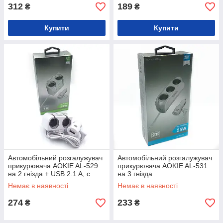
312
189
₴
₴
Купити
Купити
Автомобільний розгалужувач
Автомобільний розгалужувач
прикурювача AOKIE AL-529
прикурювача AOKIE AL-531
на 2 гнізда + USB 2.1 A, c
на 3 гнізда
кнопками ON-OFF
Немає в наявності
Немає в наявності
274
233
₴
₴