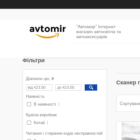
"Автомир" Інтернет
магазин автосвітла та
автоаксесуарів
Фільтри
Діапазон цін, ₴
Сканер 
Наявність
В наявності
1
Країна виробник
Китай
1
Читання і стирання кодів несправностей