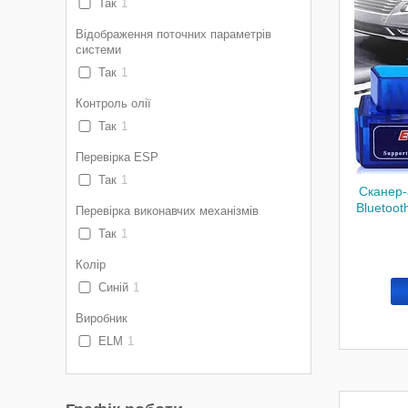
Так
1
Відображення поточних параметрів
системи
Так
1
Контроль олії
Так
1
Перевірка ESP
Так
1
Сканер
Bluetoot
Перевірка виконавчих механізмів
Так
1
Колір
Синій
1
Виробник
ELM
1